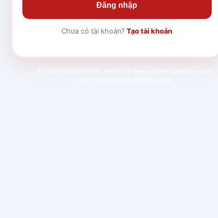
Đăng nhập
Chưa có tài khoản?
Tạo tài khoản
© 2026 VNSEEA
•
Điều khoản sử dụng
•
Chính sách bảo mật
•
Liên hệ chúng tôi
•
Về
•
Ngôn ngữ