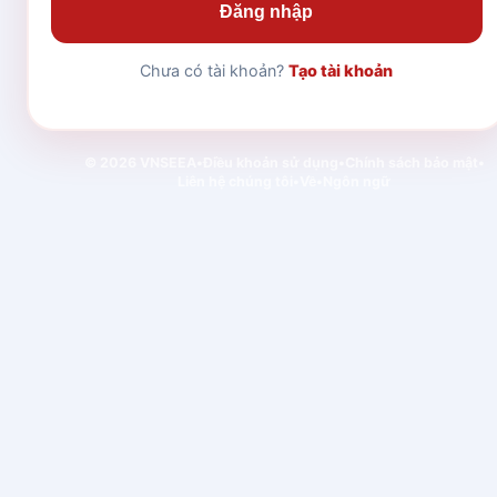
Đăng nhập
Chưa có tài khoản?
Tạo tài khoản
© 2026 VNSEEA
•
Điều khoản sử dụng
•
Chính sách bảo mật
•
Liên hệ chúng tôi
•
Về
•
Ngôn ngữ