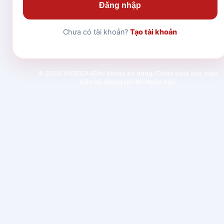
Đăng nhập
Chưa có tài khoản?
Tạo tài khoản
© 2026 VNSEEA
•
Điều khoản sử dụng
•
Chính sách bảo mật
•
Liên hệ chúng tôi
•
Về
•
Ngôn ngữ