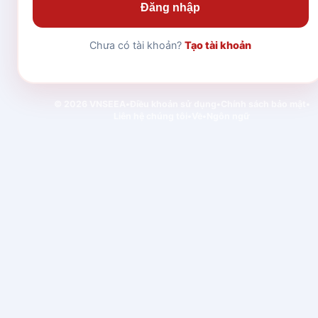
Đăng nhập
Chưa có tài khoản?
Tạo tài khoản
© 2026 VNSEEA
•
Điều khoản sử dụng
•
Chính sách bảo mật
•
Liên hệ chúng tôi
•
Về
•
Ngôn ngữ