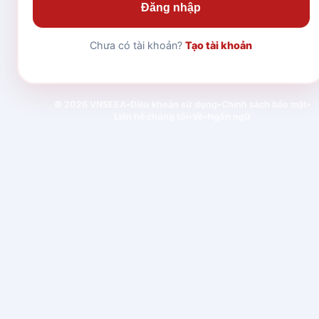
Đăng nhập
Chưa có tài khoản?
Tạo tài khoản
© 2026 VNSEEA
•
Điều khoản sử dụng
•
Chính sách bảo mật
•
Liên hệ chúng tôi
•
Về
•
Ngôn ngữ