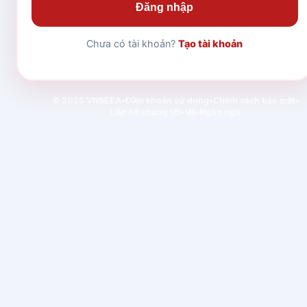
Đăng nhập
Chưa có tài khoản?
Tạo tài khoản
© 2026 VNSEEA
•
Điều khoản sử dụng
•
Chính sách bảo mật
•
Liên hệ chúng tôi
•
Về
•
Ngôn ngữ