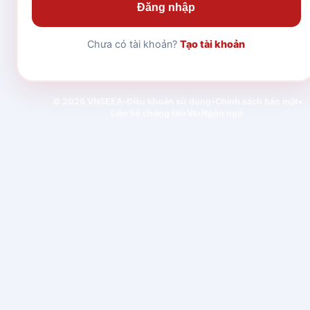
Đăng nhập
Chưa có tài khoản?
Tạo tài khoản
© 2026 VNSEEA
•
Điều khoản sử dụng
•
Chính sách bảo mật
•
Liên hệ chúng tôi
•
Về
•
Ngôn ngữ