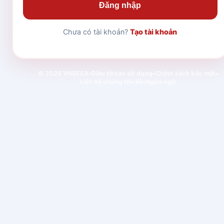
Đăng nhập
Chưa có tài khoản?
Tạo tài khoản
© 2026 VNSEEA
•
Điều khoản sử dụng
•
Chính sách bảo mật
•
Liên hệ chúng tôi
•
Về
•
Ngôn ngữ