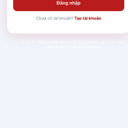
Đăng nhập
Chưa có tài khoản?
Tạo tài khoản
© 2026 VNSEEA
•
Điều khoản sử dụng
•
Chính sách bảo mật
•
Liên hệ chúng tôi
•
Về
•
Ngôn ngữ