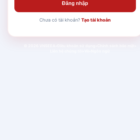
Đăng nhập
Chưa có tài khoản?
Tạo tài khoản
© 2026 VNSEEA
•
Điều khoản sử dụng
•
Chính sách bảo mật
•
Liên hệ chúng tôi
•
Về
•
Ngôn ngữ