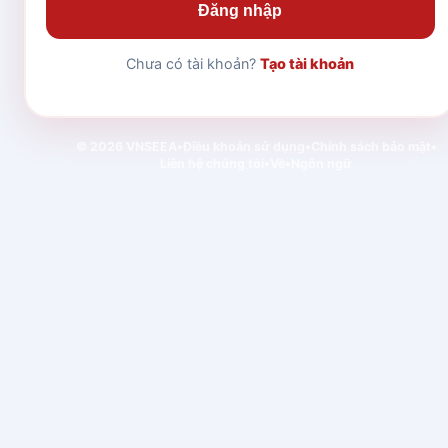
Đăng nhập
Chưa có tài khoản?
Tạo tài khoản
© 2026 VNSEEA
•
Điều khoản sử dụng
•
Chính sách bảo mật
•
Liên hệ chúng tôi
•
Về
•
Ngôn ngữ